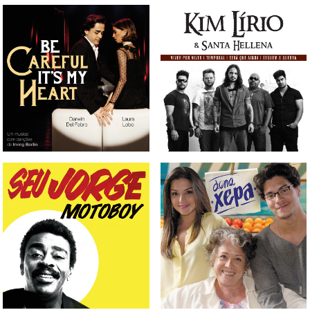
CD TRILHA SONORA DO
CD PROMO KIM LÍRIO &
MUSICAL BE CAREFUL IT'S
SANTA HELLENA
MY HEART
CD PROMO SEU JORGE -
CD TRILHA SONORA DA
MOTOBOY
NOVELA DONA XEPA