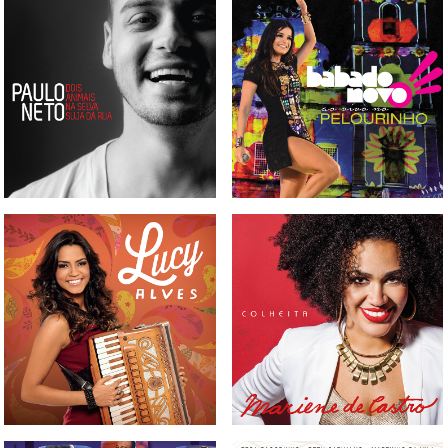
CD PAULO NETO - DOIS
CD E DVD BABADO NOVO -
ANIMAIS NA SELVA SUJA DA
AO VIVO NO PELOURINHO
RUA
CD MARIENE DE CASTRO -
CD LUCY ALVES
COLHEITA