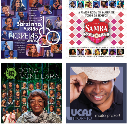
CD, DVD E BLU-RAY UM
CD E DVD SAMBA SOCIAL
BARZINHO, UM VIOLÃO -
CLUBE VOL. 5
NOVELAS ANOS 80 VOL. 1
BOX, CD, DVD E BLU-
CD LUCAS MORATO -
RAYSAMBABOOK DONA
MUITO PRAZER
IVONE LARA