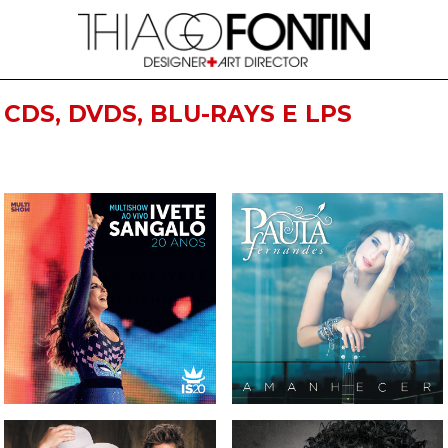
CDS, DVDS, BLU-RAYS E LPS
CD, DVD E BLU-RAY IVETE
CD PAULA FERNANDES -
SANGALO - MULTISHOW AO
AMANHECER
VIVO 20 ANOS