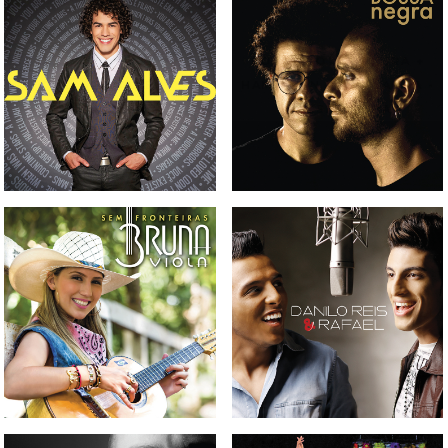
CD DIOGO NOGUEIRA +
CD SAM ALVES
HAMILTON DE HOLANDA -
BOSSA NEGRA
CD BRUNA VIOLA - SEM
CD DANILO REIS & RAFAEL
FRONTEIRAS