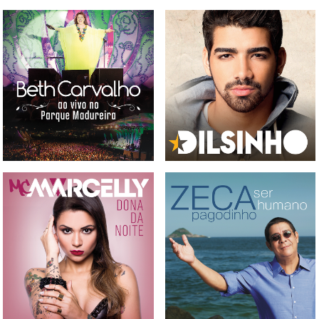
CD E DVD BETH CARVALHO
- AO VIVO NO PARQUE
CD DILSINHO
MADUREIRA
CD MC MARCELLY - DONA
CD ZECA PAGODINHO - SER
DA NOITE
HUMANOS