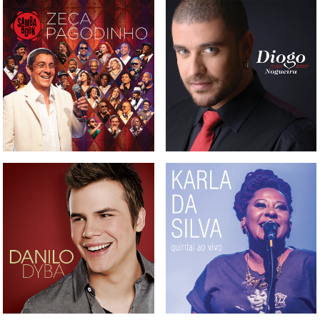
BOX, CD, DVD E BLURAY
CD DIOGO NOGUEIRA -
SAMBABOOK ZECA
MAIS AMOR
PAGODINHO
DVD KARLA DA SILVA -
CD DANILO DYBA
QUINTAL AO VIVO