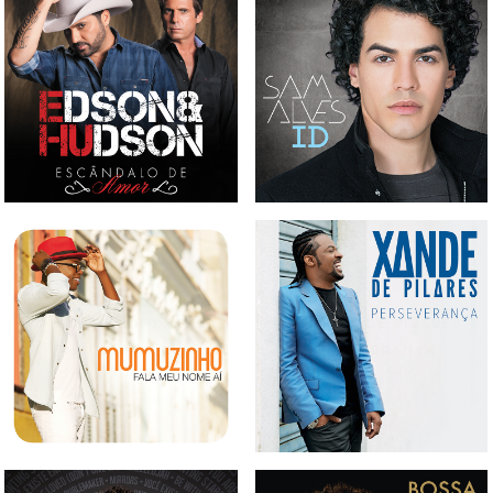
CD EDSON & HUDSON -
CD SAM ALVES - ID
ESCÂNDALO DE AMOR
CD MUMUZINHO - FALA
CD XANDES DE PILARES -
MEU NOME AÍ
PERSEVERANÇA