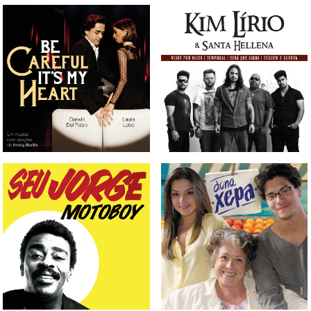
CD TRILHA SONORA DO
CD PROMO KIM LÍRIO &
MUSICAL BE CAREFUL IT'S
SANTA HELLENA
MY HEART
CD PROMO SEU JORGE -
CD TRILHA SONORA DA
MOTOBOY
NOVELA DONA XEPA