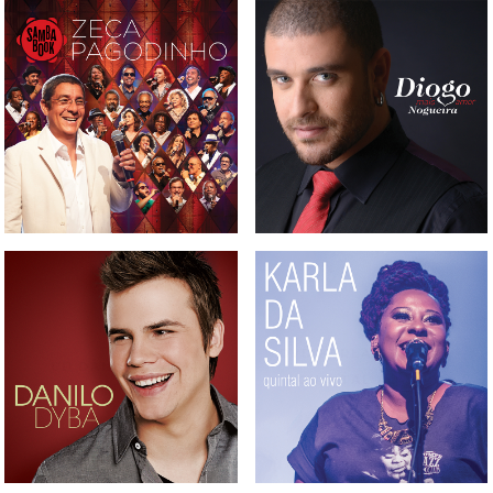
BOX, CD, DVD E BLURAY
CD DIOGO NOGUEIRA -
SAMBABOOK ZECA
MAIS AMOR
PAGODINHO
DVD KARLA DA SILVA -
CD DANILO DYBA
QUINTAL AO VIVO