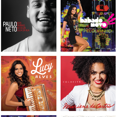
CD PAULO NETO - DOIS
CD E DVD BABADO NOVO -
ANIMAIS NA SELVA SUJA DA
AO VIVO NO PELOURINHO
RUA
CD MARIENE DE CASTRO -
CD LUCY ALVES
COLHEITA