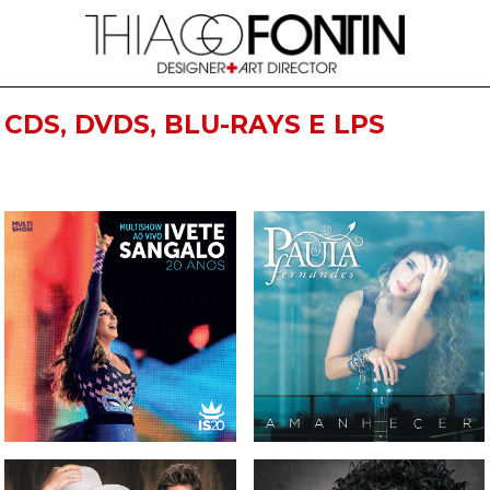
CDS, DVDS, BLU-RAYS E LPS
CD, DVD E BLU-RAY IVETE
CD PAULA FERNANDES -
SANGALO - MULTISHOW AO
AMANHECER
VIVO 20 ANOS