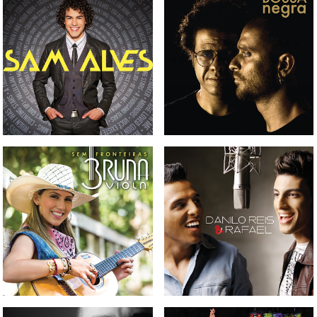
CD DIOGO NOGUEIRA +
CD SAM ALVES
HAMILTON DE HOLANDA -
BOSSA NEGRA
CD BRUNA VIOLA - SEM
CD DANILO REIS & RAFAEL
FRONTEIRAS