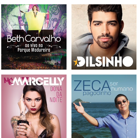
CD E DVD BETH CARVALHO
- AO VIVO NO PARQUE
CD DILSINHO
MADUREIRA
CD MC MARCELLY - DONA
CD ZECA PAGODINHO - SER
DA NOITE
HUMANOS