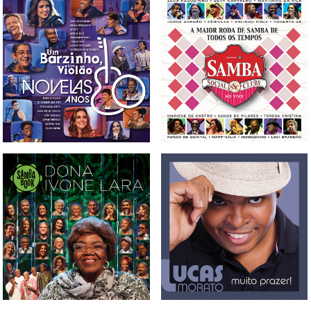
CD, DVD E BLU-RAY UM
CD E DVD SAMBA SOCIAL
BARZINHO, UM VIOLÃO -
CLUBE VOL. 5
NOVELAS ANOS 80 VOL. 1
BOX, CD, DVD E BLU-
CD LUCAS MORATO -
RAYSAMBABOOK DONA
MUITO PRAZER
IVONE LARA