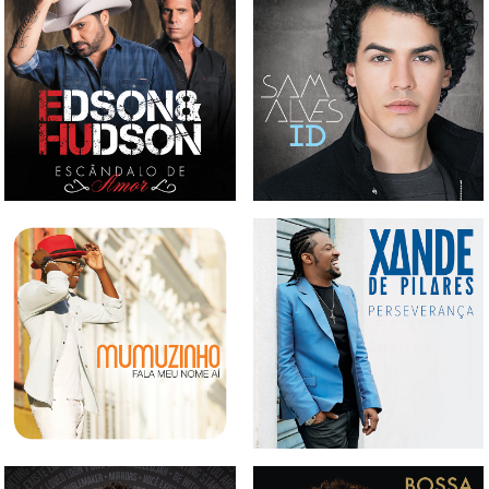
CD EDSON & HUDSON -
CD SAM ALVES - ID
ESCÂNDALO DE AMOR
CD MUMUZINHO - FALA
CD XANDES DE PILARES -
MEU NOME AÍ
PERSEVERANÇA