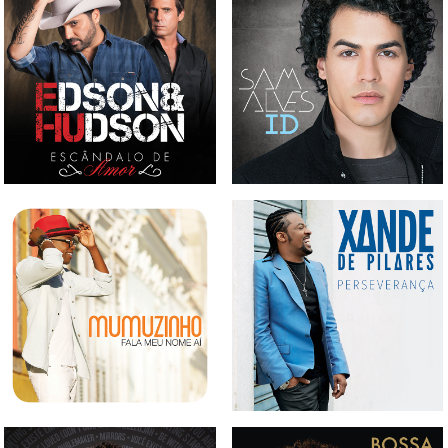
CD EDSON & HUDSON -
CD SAM ALVES - ID
ESCÂNDALO DE AMOR
CD MUMUZINHO - FALA
CD XANDES DE PILARES -
MEU NOME AÍ
PERSEVERANÇA