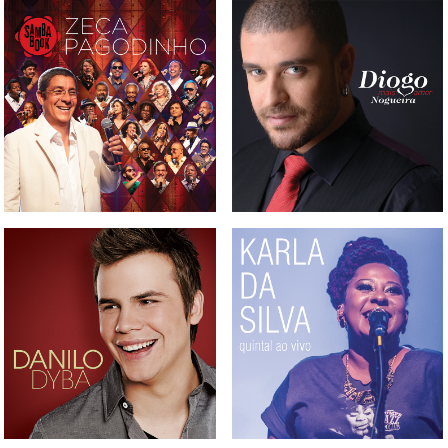
BOX, CD, DVD E BLURAY
CD DIOGO NOGUEIRA -
SAMBABOOK ZECA
MAIS AMOR
PAGODINHO
DVD KARLA DA SILVA -
CD DANILO DYBA
QUINTAL AO VIVO