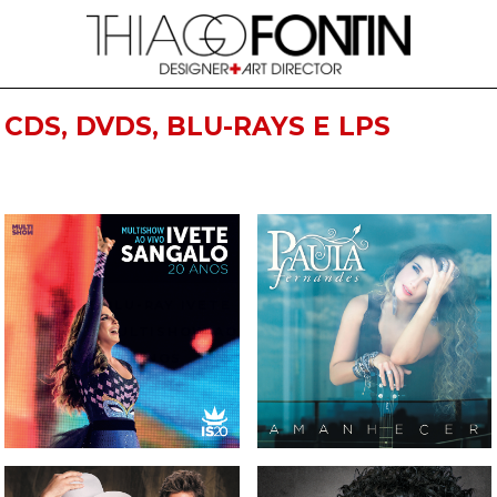
CDS, DVDS, BLU-RAYS E LPS
CD, DVD E BLU-RAY IVETE
CD PAULA FERNANDES -
SANGALO - MULTISHOW AO
AMANHECER
VIVO 20 ANOS