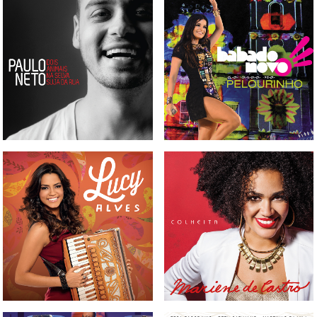
CD PAULO NETO - DOIS
CD E DVD BABADO NOVO -
ANIMAIS NA SELVA SUJA DA
AO VIVO NO PELOURINHO
RUA
CD MARIENE DE CASTRO -
CD LUCY ALVES
COLHEITA