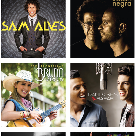
CD DIOGO NOGUEIRA +
CD SAM ALVES
HAMILTON DE HOLANDA -
BOSSA NEGRA
CD BRUNA VIOLA - SEM
CD DANILO REIS & RAFAEL
FRONTEIRAS