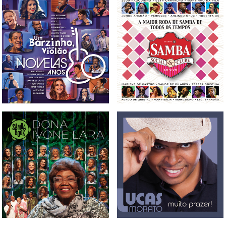
CD, DVD E BLU-RAY UM
CD E DVD SAMBA SOCIAL
BARZINHO, UM VIOLÃO -
CLUBE VOL. 5
NOVELAS ANOS 80 VOL. 1
BOX, CD, DVD E BLU-
CD LUCAS MORATO -
RAYSAMBABOOK DONA
MUITO PRAZER
IVONE LARA