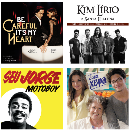
CD TRILHA SONORA DO
CD PROMO KIM LÍRIO &
MUSICAL BE CAREFUL IT'S
SANTA HELLENA
MY HEART
CD PROMO SEU JORGE -
CD TRILHA SONORA DA
MOTOBOY
NOVELA DONA XEPA