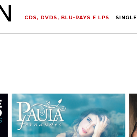
CDS, DVDS, BLU-RAYS E LPS
SINGLE
S