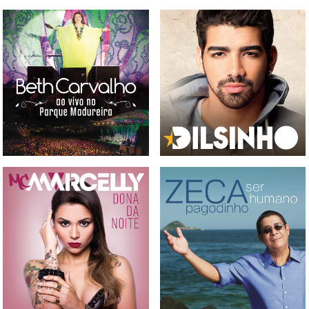
CD E DVD BETH CARVALHO
- AO VIVO NO PARQUE
CD DILSINHO
MADUREIRA
CD MC MARCELLY - DONA
CD ZECA PAGODINHO - SER
DA NOITE
HUMANOS