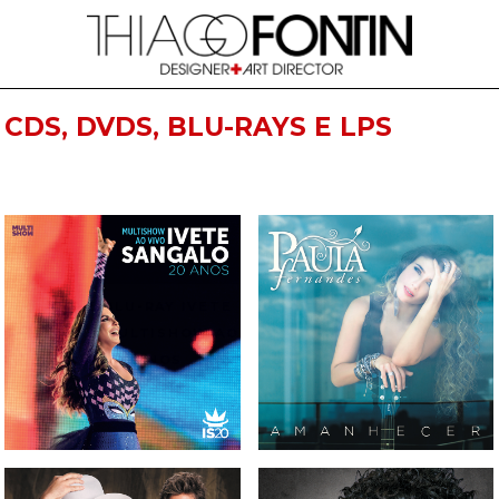
CDS, DVDS, BLU-RAYS E LPS
CD, DVD E BLU-RAY IVETE
CD PAULA FERNANDES -
SANGALO - MULTISHOW AO
AMANHECER
VIVO 20 ANOS