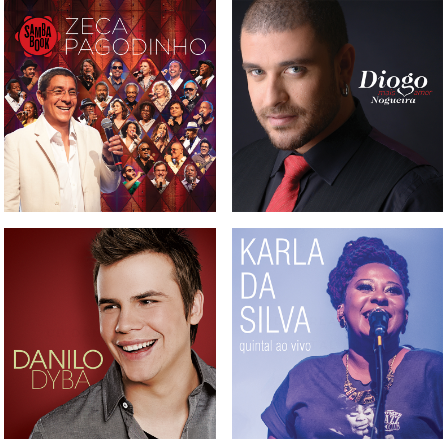
BOX, CD, DVD E BLURAY
CD DIOGO NOGUEIRA -
SAMBABOOK ZECA
MAIS AMOR
PAGODINHO
DVD KARLA DA SILVA -
CD DANILO DYBA
QUINTAL AO VIVO