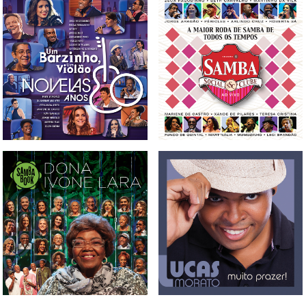
CD, DVD E BLU-RAY UM
CD E DVD SAMBA SOCIAL
BARZINHO, UM VIOLÃO -
CLUBE VOL. 5
NOVELAS ANOS 80 VOL. 1
BOX, CD, DVD E BLU-
CD LUCAS MORATO -
RAYSAMBABOOK DONA
MUITO PRAZER
IVONE LARA