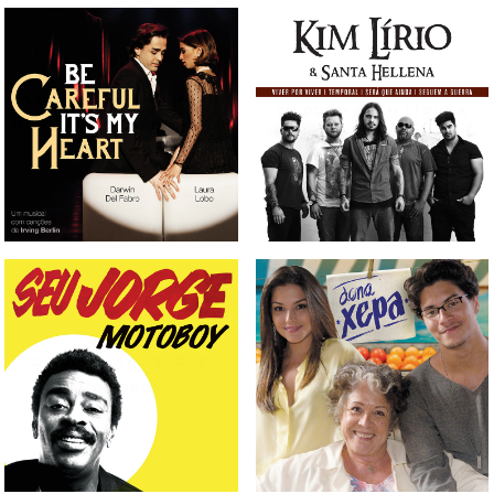
CD TRILHA SONORA DO
CD PROMO KIM LÍRIO &
MUSICAL BE CAREFUL IT'S
SANTA HELLENA
MY HEART
CD PROMO SEU JORGE -
CD TRILHA SONORA DA
MOTOBOY
NOVELA DONA XEPA