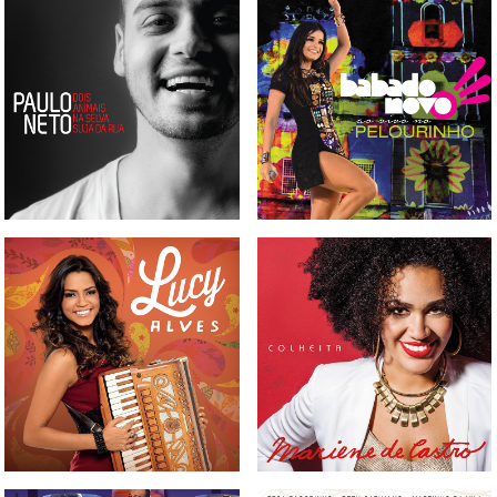
CD PAULO NETO - DOIS
CD E DVD BABADO NOVO -
ANIMAIS NA SELVA SUJA DA
AO VIVO NO PELOURINHO
RUA
CD MARIENE DE CASTRO -
CD LUCY ALVES
COLHEITA