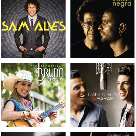
CD DIOGO NOGUEIRA +
CD SAM ALVES
HAMILTON DE HOLANDA -
BOSSA NEGRA
CD BRUNA VIOLA - SEM
CD DANILO REIS & RAFAEL
FRONTEIRAS