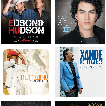
CD EDSON & HUDSON -
CD SAM ALVES - ID
ESCÂNDALO DE AMOR
CD MUMUZINHO - FALA
CD XANDES DE PILARES -
MEU NOME AÍ
PERSEVERANÇA