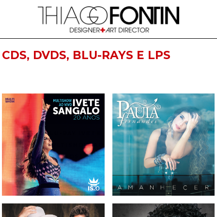
CDS, DVDS, BLU-RAYS E LPS
CD, DVD E BLU-RAY IVETE
CD PAULA FERNANDES -
SANGALO - MULTISHOW AO
AMANHECER
VIVO 20 ANOS