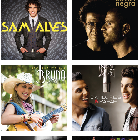
CD DIOGO NOGUEIRA +
CD SAM ALVES
HAMILTON DE HOLANDA -
BOSSA NEGRA
CD BRUNA VIOLA - SEM
CD DANILO REIS & RAFAEL
FRONTEIRAS