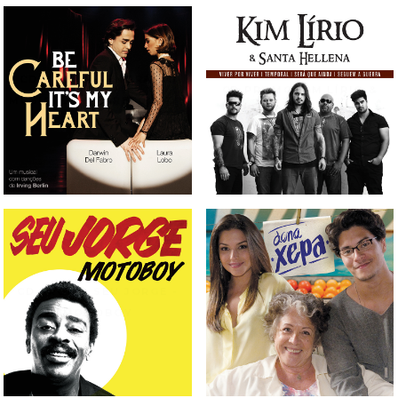
CD TRILHA SONORA DO
CD PROMO KIM LÍRIO &
MUSICAL BE CAREFUL IT'S
SANTA HELLENA
MY HEART
CD PROMO SEU JORGE -
CD TRILHA SONORA DA
MOTOBOY
NOVELA DONA XEPA