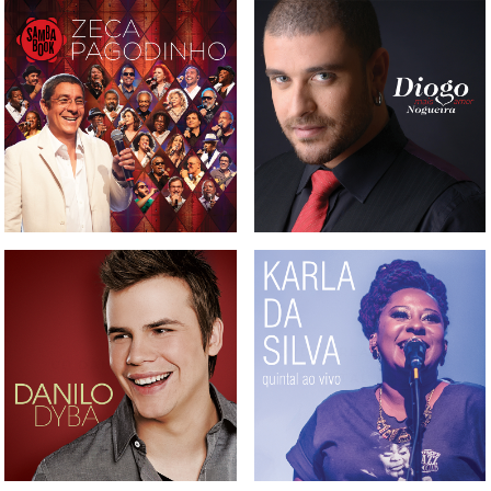
BOX, CD, DVD E BLURAY
CD DIOGO NOGUEIRA -
SAMBABOOK ZECA
MAIS AMOR
PAGODINHO
DVD KARLA DA SILVA -
CD DANILO DYBA
QUINTAL AO VIVO