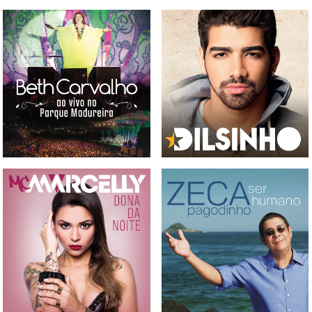
CD E DVD BETH CARVALHO
- AO VIVO NO PARQUE
CD DILSINHO
MADUREIRA
CD MC MARCELLY - DONA
CD ZECA PAGODINHO - SER
DA NOITE
HUMANOS