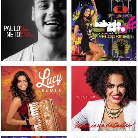
CD PAULO NETO - DOIS
CD E DVD BABADO NOVO -
ANIMAIS NA SELVA SUJA DA
AO VIVO NO PELOURINHO
RUA
CD MARIENE DE CASTRO -
CD LUCY ALVES
COLHEITA