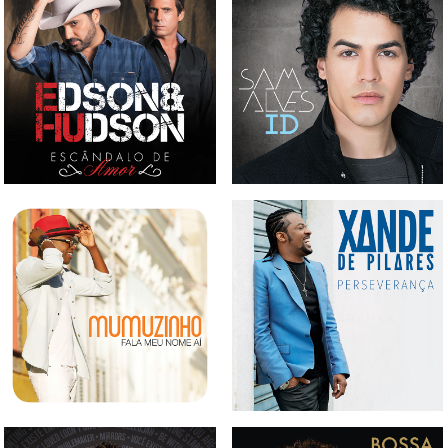
CD EDSON & HUDSON -
CD SAM ALVES - ID
ESCÂNDALO DE AMOR
CD MUMUZINHO - FALA
CD XANDES DE PILARES -
MEU NOME AÍ
PERSEVERANÇA