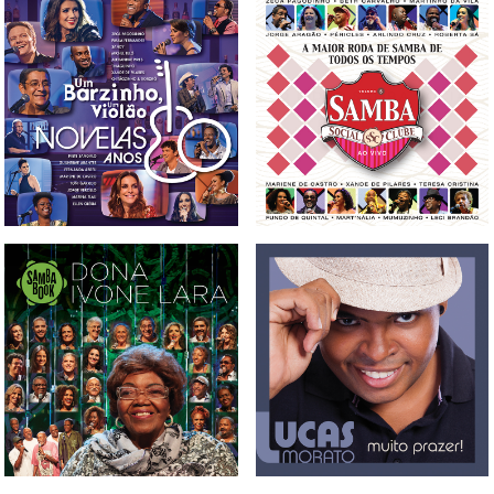
CD, DVD E BLU-RAY UM
CD E DVD SAMBA SOCIAL
BARZINHO, UM VIOLÃO -
CLUBE VOL. 5
NOVELAS ANOS 80 VOL. 1
BOX, CD, DVD E BLU-
CD LUCAS MORATO -
RAYSAMBABOOK DONA
MUITO PRAZER
IVONE LARA